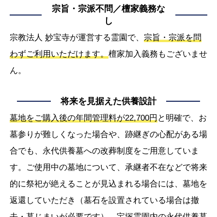
宗旨・宗派不問／檀家義務な
し
宗教法人 妙宝寺が運営する霊園で、
宗旨・宗派を問
わずご利用いただけます。
檀家加入義務もございませ
ん。
将来を見据えた供養設計
墓地をご購入後の年間管理料が22,700円
と明確で、お
墓参りが難しくなった場合や、跡継ぎの心配がある場
合でも、永代供養墓への改葬制度をご用意していま
す。ご使用中の墓地について、承継者不在などで将来
的に祭祀が絶えることが見込まれる場合には、墓地を
返還していただき（墓石を設置されている場合は撤
去・墓じまいが必要です）、宝塚霊園内の永代供養墓