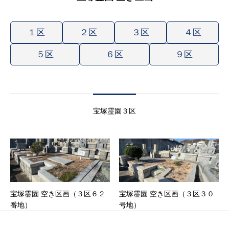
１区
２区
３区
４区
５区
６区
９区
宝塚霊園３区
宝塚霊園 空き区画（３区６２
宝塚霊園 空き区画（３区３０
番地）
号地）