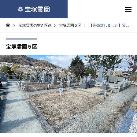
宝塚霊園の空き区画
宝塚霊園５区
【完売致しました】宝塚霊園 空き区画（５区２６番地B）
宝塚霊園５区