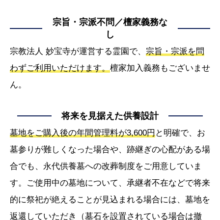
宗旨・宗派不問／檀家義務な
し
宗教法人 妙宝寺が運営する霊園で、
宗旨・宗派を問
わずご利用いただけます。
檀家加入義務もございませ
ん。
将来を見据えた供養設計
墓地をご購入後の年間管理料が3,600円
と明確で、お
墓参りが難しくなった場合や、跡継ぎの心配がある場
合でも、永代供養墓への改葬制度をご用意していま
す。ご使用中の墓地について、承継者不在などで将来
的に祭祀が絶えることが見込まれる場合には、墓地を
返還していただき（墓石を設置されている場合は撤