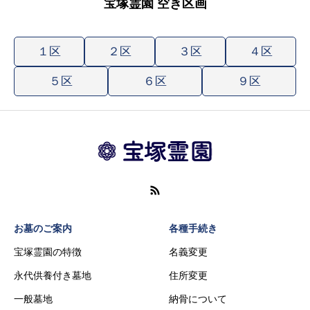
宝塚霊園 空き区画
１区
２区
３区
４区
５区
６区
９区
お墓のご案内
各種手続き
宝塚霊園の特徴
名義変更
永代供養付き墓地
住所変更
一般墓地
納骨について